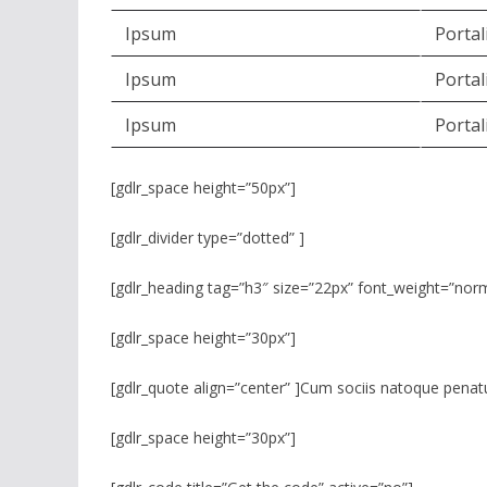
Ipsum
Portal
Ipsum
Portal
Ipsum
Portal
[gdlr_space height=”50px”]
[gdlr_divider type=”dotted” ]
[gdlr_heading tag=”h3″ size=”22px” font_weight=”nor
[gdlr_space height=”30px”]
[gdlr_quote align=”center” ]Cum sociis natoque penat
[gdlr_space height=”30px”]