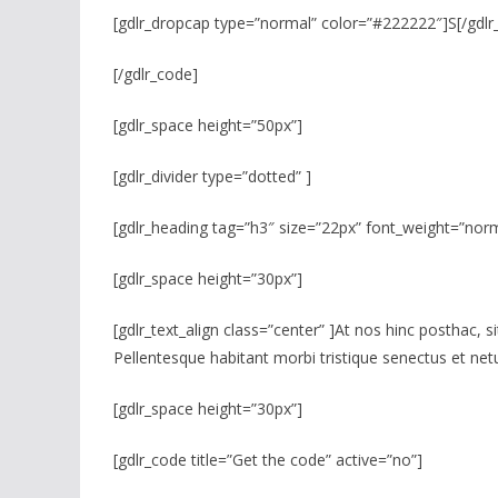
[gdlr_dropcap type=”normal” color=”#222222″]S[/gdlr
[/gdlr_code]
[gdlr_space height=”50px”]
[gdlr_divider type=”dotted” ]
[gdlr_heading tag=”h3″ size=”22px” font_weight=”norm
[gdlr_space height=”30px”]
[gdlr_text_align class=”center” ]At nos hinc posthac, s
Pellentesque habitant morbi tristique senectus et netu
[gdlr_space height=”30px”]
[gdlr_code title=”Get the code” active=”no”]