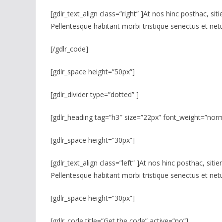
[gdlr_text_align class=”right” ]At nos hinc posthac, sit
Pellentesque habitant morbi tristique senectus et netu
[/gdlr_code]
[gdlr_space height=”50px”]
[gdlr_divider type=”dotted” ]
[gdlr_heading tag=”h3″ size=”22px” font_weight=”norma
[gdlr_space height=”30px”]
[gdlr_text_align class=”left” ]At nos hinc posthac, siti
Pellentesque habitant morbi tristique senectus et netu
[gdlr_space height=”30px”]
[gdlr_code title=”Get the code” active=”no”]