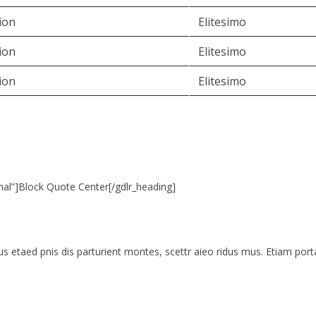
ion
Elitesimo
ion
Elitesimo
ion
Elitesimo
mal”]Block Quote Center[/gdlr_heading]
us etaed pnis dis parturient montes, scettr aieo ridus mus. Etiam por