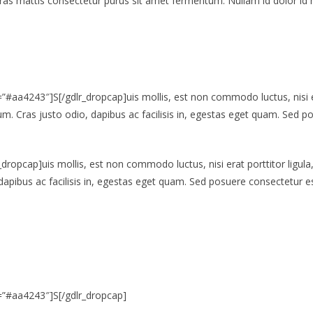
 mattis consectetur purus sit amet fermentum. Nullam id dolor id nibh 
=”#aa4243″]S[/gdlr_dropcap]uis mollis, est non commodo luctus, nisi era
. Cras justo odio, dapibus ac facilisis in, egestas eget quam. Sed pos
ropcap]uis mollis, est non commodo luctus, nisi erat porttitor ligula,
apibus ac facilisis in, egestas eget quam. Sed posuere consectetur est
d=”#aa4243″]S[/gdlr_dropcap]