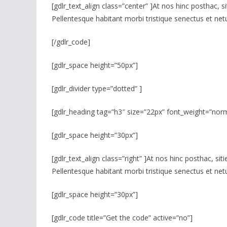
[gdlr_text_align class=”center” ]At nos hinc posthac, s
Pellentesque habitant morbi tristique senectus et netu
[/gdlr_code]
[gdlr_space height=”50px”]
[gdlr_divider type=”dotted” ]
[gdlr_heading tag=”h3″ size=”22px” font_weight=”norm
[gdlr_space height=”30px”]
[gdlr_text_align class=”right” ]At nos hinc posthac, sit
Pellentesque habitant morbi tristique senectus et netu
[gdlr_space height=”30px”]
[gdlr_code title=”Get the code” active=”no”]