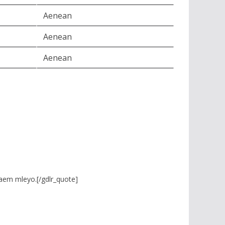
Aenean
Aenean
Aenean
taem mleyo.[/gdlr_quote]