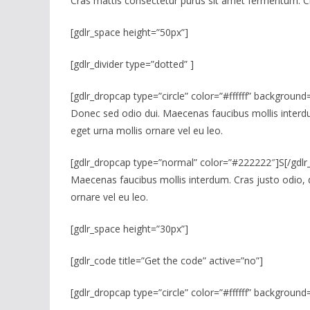
Cras mattis consectetur purus sit amet fermentum. Cras
[gdlr_space height=”50px”]
[gdlr_divider type=”dotted” ]
[gdlr_dropcap type=”circle” color=”#ffffff” background
Donec sed odio dui. Maecenas faucibus mollis interdum
eget urna mollis ornare vel eu leo.
[gdlr_dropcap type=”normal” color=”#222222″]S[/gdlr_d
Maecenas faucibus mollis interdum. Cras justo odio, d
ornare vel eu leo.
[gdlr_space height=”30px”]
[gdlr_code title=”Get the code” active=”no”]
[gdlr_dropcap type=”circle” color=”#ffffff” backgroun