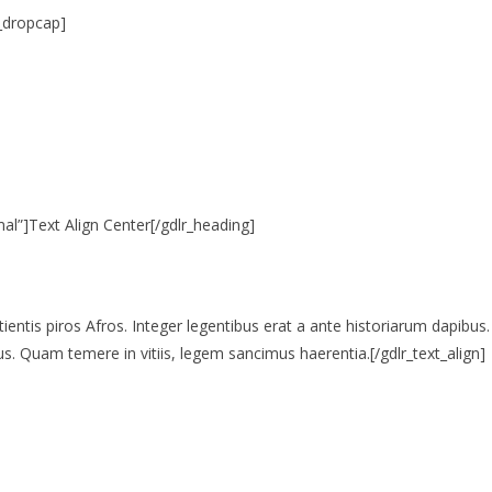
_dropcap]
al”]Text Align Center[/gdlr_heading]
itientis piros Afros. Integer legentibus erat a ante historiarum dapibus.
s. Quam temere in vitiis, legem sancimus haerentia.[/gdlr_text_align]