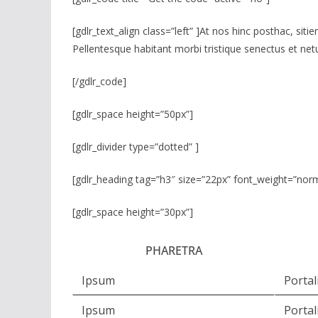
[gdlr_text_align class=”left” ]At nos hinc posthac, siti
Pellentesque habitant morbi tristique senectus et netu
[/gdlr_code]
[gdlr_space height=”50px”]
[gdlr_divider type=”dotted” ]
[gdlr_heading tag=”h3″ size=”22px” font_weight=”norm
[gdlr_space height=”30px”]
PHARETRA
Ipsum
Portal
Ipsum
Portal