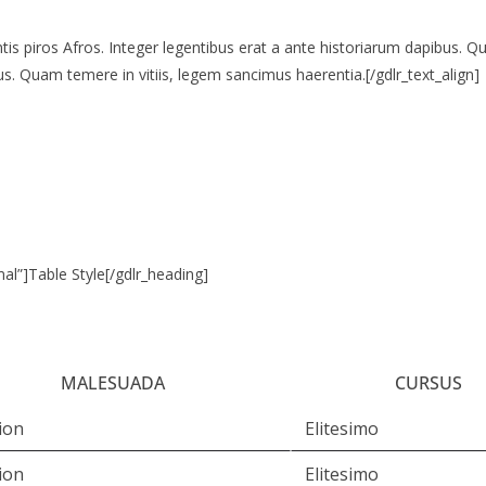
entis piros Afros. Integer legentibus erat a ante historiarum dapibus. Qu
s. Quam temere in vitiis, legem sancimus haerentia.[/gdlr_text_align]
al”]Table Style[/gdlr_heading]
MALESUADA
CURSUS
ion
Elitesimo
ion
Elitesimo