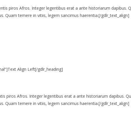
ientis piros Afros. Integer legentibus erat a ante historiarum dapibus. Q
s. Quam temere in vitiis, legem sancimus haerentia.[/gdlr_text_align]
l”]Text Align Left[/gdlr_heading]
entis piros Afros. Integer legentibus erat a ante historiarum dapibus. Qu
s. Quam temere in vitiis, legem sancimus haerentia.[/gdlr_text_align]