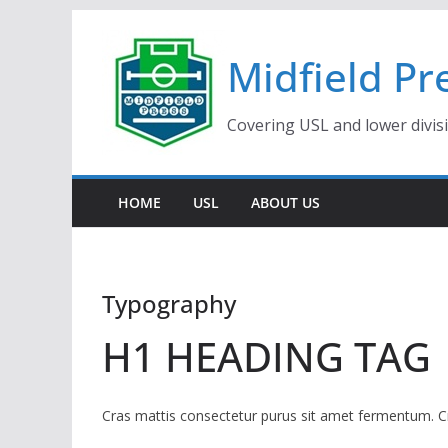
Skip
to
Midfield Pr
content
Covering USL and lower divis
HOME
USL
ABOUT US
Typography
H1 HEADING TAG
Cras mattis consectetur purus sit amet fermentum. Cras